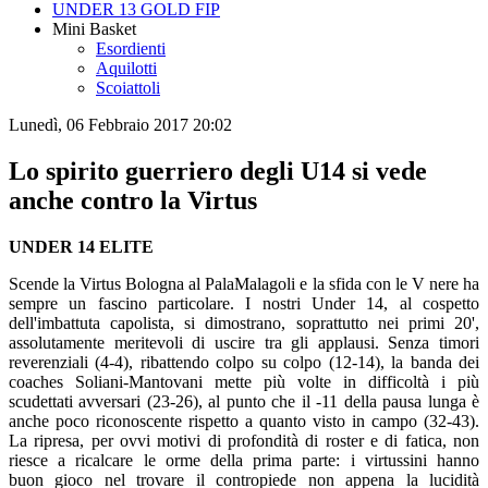
UNDER 13 GOLD FIP
Mini Basket
Esordienti
Aquilotti
Scoiattoli
Lunedì, 06 Febbraio 2017 20:02
Lo spirito guerriero degli U14 si vede
anche contro la Virtus
UNDER 14 ELITE
Scende la Virtus Bologna al PalaMalagoli e la sfida con le V nere ha
sempre un fascino particolare. I nostri Under 14, al cospetto
dell'imbattuta capolista, si dimostrano, soprattutto nei primi 20',
assolutamente meritevoli di uscire tra gli applausi. Senza timori
reverenziali (4-4), ribattendo colpo su colpo (12-14), la banda dei
coaches Soliani-Mantovani mette più volte in difficoltà i più
scudettati avversari (23-26), al punto che il -11 della pausa lunga è
anche poco riconoscente rispetto a quanto visto in campo (32-43).
La ripresa, per ovvi motivi di profondità di roster e di fatica, non
riesce a ricalcare le orme della prima parte: i virtussini hanno
buon gioco nel trovare il contropiede non appena la lucidità