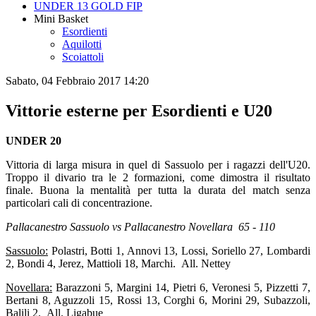
UNDER 13 GOLD FIP
Mini Basket
Esordienti
Aquilotti
Scoiattoli
Sabato, 04 Febbraio 2017 14:20
Vittorie esterne per Esordienti e U20
UNDER 20
Vittoria di larga misura in quel di Sassuolo per i ragazzi dell'U20.
Troppo il divario tra le 2 formazioni, come dimostra il risultato
finale. Buona la mentalità per tutta la durata del match senza
particolari cali di concentrazione.
Pallacanestro Sassuolo vs Pallacanestro Novellara 65 - 110
Sassuolo:
Polastri, Botti 1, Annovi 13, Lossi, Soriello 27, Lombardi
2, Bondi 4, Jerez, Mattioli 18, Marchi. All. Nettey
Novellara:
Barazzoni 5, Margini 14, Pietri 6, Veronesi 5, Pizzetti 7,
Bertani 8, Aguzzoli 15, Rossi 13, Corghi 6, Morini 29, Subazzoli,
Balili 2. All. Ligabue