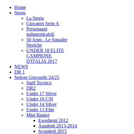
Home
Storia
La Storia
Giocatori Serie A
Personaggi
indimenticabili
50 Anni - Le Squadre
Storiche
UNDER 18 ELITE
CAMPIONE
D'ITALIA 2017
NEWS
DR 1
Settore Giovanile 24/25
Staff Tecnico
DR2
Under 17 Silver
Under 16 CSI
Under 14 Silver
Under 13 Elite
Mini Basket
Esordienti 2012
Aquilotti 2013-2014
Scoiattoli 2015