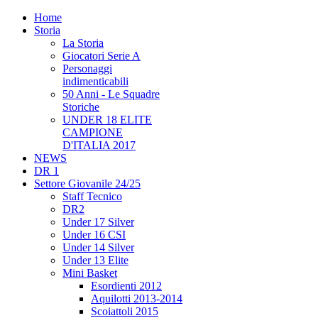
Home
Storia
La Storia
Giocatori Serie A
Personaggi
indimenticabili
50 Anni - Le Squadre
Storiche
UNDER 18 ELITE
CAMPIONE
D'ITALIA 2017
NEWS
DR 1
Settore Giovanile 24/25
Staff Tecnico
DR2
Under 17 Silver
Under 16 CSI
Under 14 Silver
Under 13 Elite
Mini Basket
Esordienti 2012
Aquilotti 2013-2014
Scoiattoli 2015